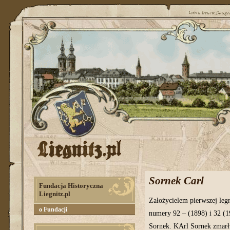
Sornek Carl
Fundacja Historyczna
Liegnitz.pl
Założycielem pierwszej leg
o Fundacji
numery 92 – (1898) i 32 (1
Sornek. KArl Sornek zmarł 4