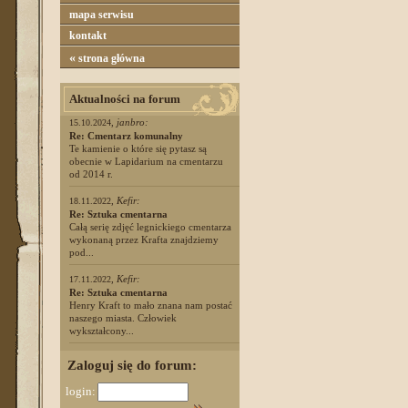
mapa serwisu
kontakt
«
strona główna
Aktualności na forum
,
janbro:
15.10.2024
Re: Cmentarz komunalny
Te kamienie o które się pytasz są
obecnie w Lapidarium na cmentarzu
od 2014 r.
,
Kefir:
18.11.2022
Re: Sztuka cmentarna
Całą serię zdjęć legnickiego cmentarza
wykonaną przez Krafta znajdziemy
pod...
,
Kefir:
17.11.2022
Re: Sztuka cmentarna
Henry Kraft to mało znana nam postać
naszego miasta. Człowiek
wykształcony...
Zaloguj się do forum:
login: