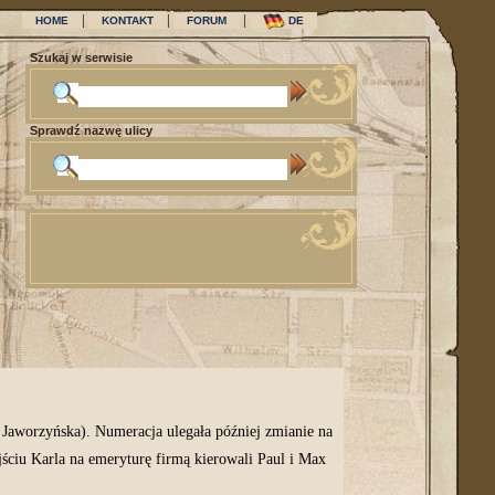
|
|
|
HOME
KONTAKT
FORUM
DE
Szukaj w serwisie
Sprawdź nazwę ulicy
. Jaworzyńska). Numeracja ulegała później zmianie na
jściu Karla na emeryturę firmą kierowali Paul i Max