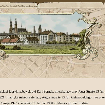
Przedwojennej Legnicy już nie ma. Tu odbudowujemy ją wirtualnie. Chodzimy jej ulicami, poznajemy ludzi, ich codzienność, pracę i pasje. Bez polityki, bez uprzedzeń. Z miłości do miasta.
nickiej fabryki zabawek był Karl Sornek, mieszkający przy Jauer Straße 83 (ul
921). Fabryka mieściła się przy Augustastraße 13 (ul. Chłapowskiego). Po prze
 maja 1923 r. w wieku 73 lat. W 1930 r. fabryka już nie działała.