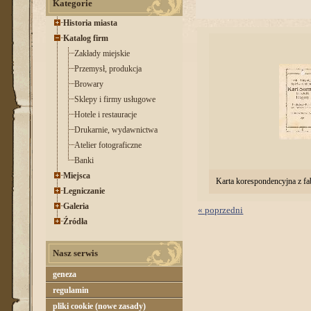
Kategorie
Historia miasta
Katalog firm
Zakłady miejskie
Przemysł, produkcja
Browary
Sklepy i firmy usługowe
Hotele i restauracje
Drukarnie, wydawnictwa
Atelier fotograficzne
Banki
Miejsca
Karta korespondencyjna z fa
Legniczanie
Galeria
« poprzedni
Źródła
Nasz serwis
geneza
regulamin
pliki cookie (nowe zasady)